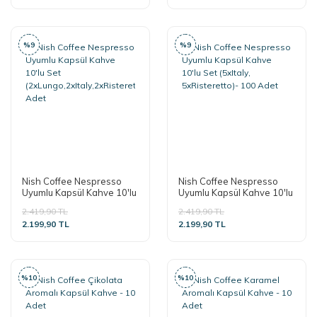
%9
%9
Nish Coffee Nespresso
Nish Coffee Nespresso
Uyumlu Kapsül Kahve 10'lu
Uyumlu Kapsül Kahve 10'lu
Set
Set (5xItaly, 5xRisteretto)-
2.419,90 TL
2.419,90 TL
(2xLungo,2xItaly,2xRisteretto,2xSmooth,2xDecaf)-100
100 Adet
2.199,90 TL
2.199,90 TL
Adet
%10
%10