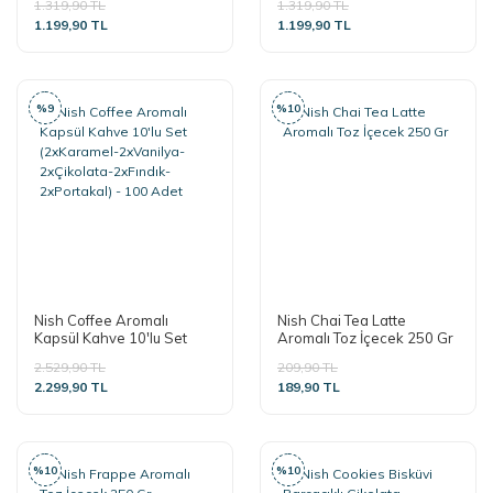
1.319,90 TL
1.319,90 TL
Çikolata-Fındık-Portakal) -
Kabağı-Hindistan Cevizi) -
1.199,90 TL
1.199,90 TL
50 Adet
50 Adet
%9
%10
Nish Coffee Aromalı
Nish Chai Tea Latte
Kapsül Kahve 10'lu Set
Aromalı Toz İçecek 250 Gr
(2xKaramel-2xVanilya-
2.529,90 TL
209,90 TL
2xÇikolata-2xFındık-
2.299,90 TL
189,90 TL
2xPortakal) - 100 Adet
%10
%10