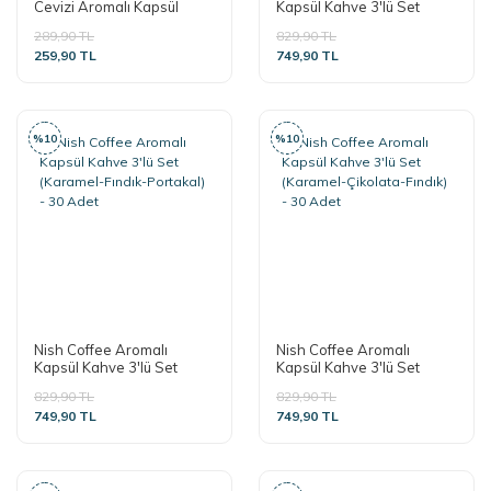
Cevizi Aromalı Kapsül
Kapsül Kahve 3'lü Set
Kahve - 10 Adet
(Karamel-Vanilya-Çikolata)
289,90 TL
829,90 TL
- 30 Adet
259,90 TL
749,90 TL
%10
%10
Nish Coffee Aromalı
Nish Coffee Aromalı
Kapsül Kahve 3'lü Set
Kapsül Kahve 3'lü Set
(Karamel-Fındık-Portakal)
(Karamel-Çikolata-Fındık)
829,90 TL
829,90 TL
- 30 Adet
- 30 Adet
749,90 TL
749,90 TL