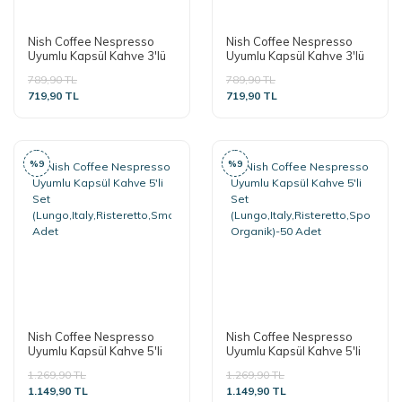
Nish Coffee Nespresso
Nish Coffee Nespresso
Uyumlu Kapsül Kahve 3'lü
Uyumlu Kapsül Kahve 3'lü
Set (Smooth,Decaf,
Set
789,90 TL
789,90 TL
Organik)-30 Adet
(Smooth,Italy,Sport)-30
719,90 TL
719,90 TL
Adet
%9
%9
Nish Coffee Nespresso
Nish Coffee Nespresso
Uyumlu Kapsül Kahve 5'li
Uyumlu Kapsül Kahve 5'li
Set
Set
1.269,90 TL
1.269,90 TL
(Lungo,Italy,Risteretto,Smooth,Decaf)-50
(Lungo,Italy,Risteretto,Sport,
1.149,90 TL
1.149,90 TL
Adet
Organik)-50 Adet