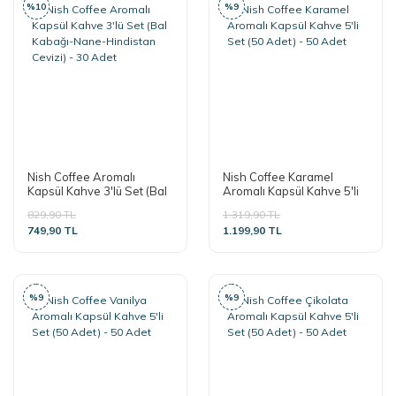
%10
%9
Nish Coffee Aromalı
Nish Coffee Karamel
Kapsül Kahve 3'lü Set (Bal
Aromalı Kapsül Kahve 5'li
Kabağı-Nane-Hindistan
Set (50 Adet) - 50 Adet
829,90 TL
1.319,90 TL
Cevizi) - 30 Adet
749,90 TL
1.199,90 TL
%9
%9