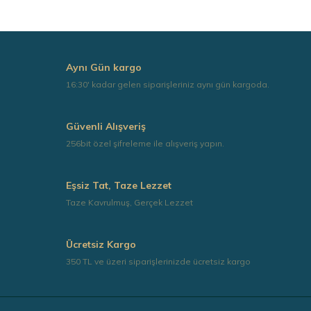
Aynı Gün kargo
16:30' kadar gelen siparişleriniz aynı gün kargoda.
Güvenli Alışveriş
256bit özel şifreleme ile alışveriş yapın.
Eşsiz Tat, Taze Lezzet
Taze Kavrulmuş, Gerçek Lezzet
Ücretsiz Kargo
350 TL ve üzeri siparişlerinizde ücretsiz kargo