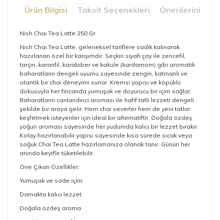
Ürün Bilgisi
Taksit Seçenekleri
Önerileriniz
Nish Chai Tea Latte 250 Gr
Nish Chai Tea Latte, geleneksel tariflere sadık kalınarak
hazırlanan özel bir karışımdır. Seçkin siyah çay ile zencefil,
tarçın, karanfil, karabiber ve kakule (kardamom) gibi aromatik
baharatların dengeli uyumu sayesinde zengin, katmanlı ve
otantik bir chai deneyimi sunar. Kremsi yapısı ve köpüklü
dokusuyla her fincanda yumuşak ve doyurucu bir içim sağlar.
Baharatların canlandırıcı aroması ile hafif tatlı lezzeti dengeli
şekilde bir araya gelir. Hem chai severler hem de yeni tatlar
keşfetmek isteyenler için ideal bir alternatiftir. Doğala özdeş
yoğun aroması sayesinde her yudumda kalıcı bir lezzet bırakır.
Kolay hazırlanabilir yapısı sayesinde kısa sürede sıcak veya
soğuk Chai Tea Latte hazırlamanıza olanak tanır. Günün her
anında keyifle tüketilebilir.
Öne Çıkan Özellikler;
Yumuşak ve sade içim
Damakta kalıcı lezzet
Doğala özdeş aroma