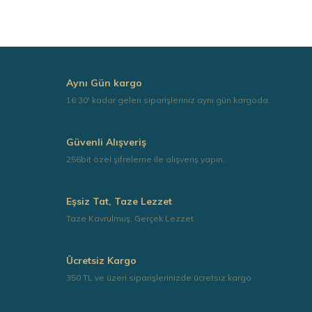
Görüş ve önerileriniz için teşekkür ederiz.
Ürün resmi kalitesiz, bozuk veya görüntülenemiyor.
Ürün açıklamasında eksik bilgiler bulunuyor.
Ürün bilgilerinde hatalar bulunuyor.
Aynı Gün kargo
Ürün fiyatı diğer sitelerden daha pahalı.
16:30' kadar gelen siparişleriniz aynı gün kargoda.
Bu ürüne benzer farklı alternatifler olmalı.
Güvenli Alışveriş
256bit özel şifreleme ile alışveriş yapın.
Eşsiz Tat, Taze Lezzet
Gönder
Taze Kavrulmuş, Gerçek Lezzet
Ücretsiz Kargo
350 TL ve üzeri siparişlerinizde ücretsiz kargo