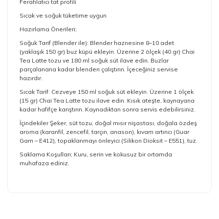
Ferahlatıcı tat profili
Sıcak ve soğuk tüketime uygun
Hazırlama Önerileri;
Soğuk Tarif (Blender ile): Blender haznesine 8–10 adet
(yaklaşık 150 gr) buz küpü ekleyin. Üzerine 2 ölçek (40 gr) Chai
Tea Latte tozu ve 180 ml soğuk süt ilave edin. Buzlar
parçalanana kadar blenderı çalıştırın. İçeceğiniz servise
hazırdır.
Sıcak Tarif: Cezveye 150 ml soğuk süt ekleyin. Üzerine 1 ölçek
(15 gr) Chai Tea Latte tozu ilave edin. Kısık ateşte, kaynayana
kadar hafifçe karıştırın. Kaynadıktan sonra servis edebilirsiniz.
İçindekiler Şeker, süt tozu, doğal mısır nişastası, doğala özdeş
aroma (karanfil, zencefil, tarçın, anason), kıvam artırıcı (Guar
Gam – E412), topaklanmayı önleyici (Silikon Dioksit – E551), tuz.
Saklama Koşulları; Kuru, serin ve kokusuz bir ortamda
muhafaza ediniz.
Bu ürünün fiyat bilgisi, resim, ürün açıklamalarında ve
diğer konularda yetersiz gördüğünüz noktaları öneri
formunu kullanarak tarafımıza iletebilirsiniz.