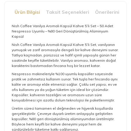
Ürün Bilgisi
Taksit Seçenekleri
Önerileriniz
Nish Coffee Vanilya Aromalı Kapsül Kahve 5’li Set – 50 Adet
Nespresso Uyumlu – %80 Geri Dönüştürülmüş Alüminyum
Kapsül
Nish Coffee Vanilya Aromalı Kapsül Kahve 5’li Set, vanilyanın
yumuşak ve zarif aromasıyla dengeli bir kahve deneyimi sunar.
Tatlıya kaçmadan, pürüzsüz ve hafif içimli yapısıyla günün her
saatinde keyifle tüketilebilir. Vanilya aroması, kahvenin doğal
karakterini bastırmadan fincana hoş bir lezzet katar.
Nespresso makineleriyle %100 uyumlu kapsüller sayesinde
pratik ve zahmetsiz kullanım sunar. Tek tuşla her fincanda aynı
kalite ve aromayı elde etmenizi sağlar. Çoklu set yapısı, ev ve
ofis kullanımı ya da yoğun tüketim için ideal bir çözümdür.
Kapsüller, kahvenin tazeliğini ve aromasını uzun süre
koruyabilmesi için azotlu dolum teknolojisi ile paketlenmiştir.
Üretim süreci tamamen el değmeden ve hijyenik koşullarda
gerçekleştirilir. Çevreye duyarlı üretim anlayışıyla geliştirilen
kapsüller, %80 geri dönüştürülmüş alüminyumdan üretilmiştir.
Böylece hem keyifli bir kahve deneyimi yaşar hem de
sürdürülebilir tüketime katkı sağlarsınız.