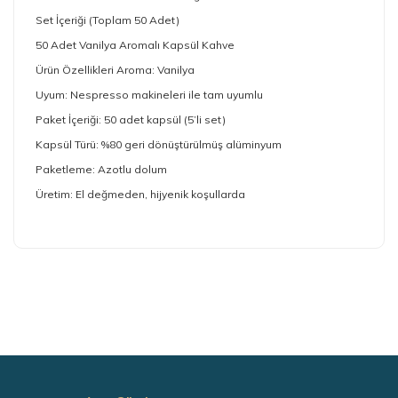
Set İçeriği (Toplam 50 Adet)
50 Adet Vanilya Aromalı Kapsül Kahve
Ürün Özellikleri Aroma: Vanilya
Uyum: Nespresso makineleri ile tam uyumlu
Paket İçeriği: 50 adet kapsül (5’li set)
Kapsül Türü: %80 geri dönüştürülmüş alüminyum
Paketleme: Azotlu dolum
Üretim: El değmeden, hijyenik koşullarda
Bu ürünün fiyat bilgisi, resim, ürün açıklamalarında ve
diğer konularda yetersiz gördüğünüz noktaları öneri
formunu kullanarak tarafımıza iletebilirsiniz.
Görüş ve önerileriniz için teşekkür ederiz.
Ürün resmi kalitesiz, bozuk veya görüntülenemiyor.
Ürün açıklamasında eksik bilgiler bulunuyor.
Ürün bilgilerinde hatalar bulunuyor.