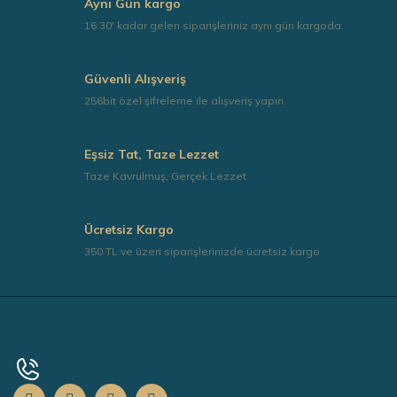
Aynı Gün kargo
Ürün fiyatı diğer sitelerden daha pahalı.
16:30' kadar gelen siparişleriniz aynı gün kargoda.
Bu ürüne benzer farklı alternatifler olmalı.
Güvenli Alışveriş
256bit özel şifreleme ile alışveriş yapın.
Eşsiz Tat, Taze Lezzet
Gönder
Taze Kavrulmuş, Gerçek Lezzet
Ücretsiz Kargo
350 TL ve üzeri siparişlerinizde ücretsiz kargo
+90 0532 139 67 73