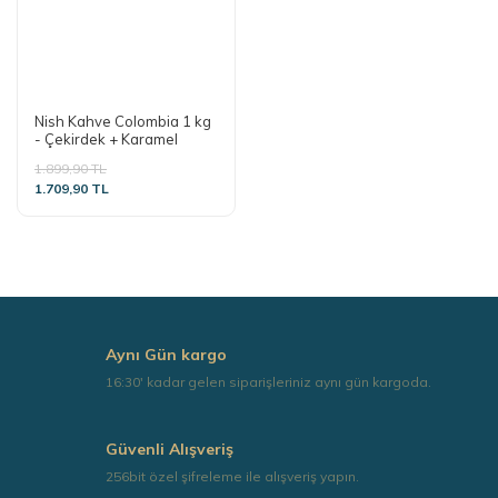
Nish Kahve Colombia 1 kg
- Çekirdek + Karamel
Şurup Hediyeli
1.899,90 TL
1.709,90 TL
Aynı Gün kargo
16:30' kadar gelen siparişleriniz aynı gün kargoda.
Güvenli Alışveriş
256bit özel şifreleme ile alışveriş yapın.