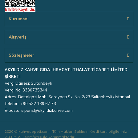
Kurumsal
Alışveriş
Sözleşmeler
AKYILDIZ KAHVE GIDA İHRACAT İTHALAT TİCARET LİMİTED
ŞİRKETİ
Vergi Dairesi: Sultanbeyli
Vergi No: 3330735344
Adres: Battalgazi Mah. Saraypatı Sk. No: 2/23 Sultanbeyli / İstanbul
Telefon: +90 532 139 67 73
E-posta: siparis@akyildizkahve.com
2020 © kahvesepeti.com | Tüm Hakları Saklıdır. Kredi kartı bilgileriniz
256Bit SSL sertifikası ile korunmaktadır.