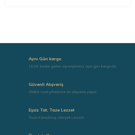
Bu ürünün fiyat bilgisi, resim, ürün açıklamalarında ve
diğer konularda yetersiz gördüğünüz noktaları öneri
formunu kullanarak tarafımıza iletebilirsiniz.
Görüş ve önerileriniz için teşekkür ederiz.
Ürün resmi kalitesiz, bozuk veya görüntülenemiyor.
Ürün açıklamasında eksik bilgiler bulunuyor.
Ürün bilgilerinde hatalar bulunuyor.
Aynı Gün kargo
Ürün fiyatı diğer sitelerden daha pahalı.
16:30' kadar gelen siparişleriniz aynı gün kargoda.
Bu ürüne benzer farklı alternatifler olmalı.
Güvenli Alışveriş
256bit özel şifreleme ile alışveriş yapın.
Eşsiz Tat, Taze Lezzet
Gönder
Taze Kavrulmuş, Gerçek Lezzet