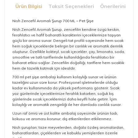
Ürün Bilgisi
Taksit Seçenekleri
Önerileriniz
Nish Zencefil Aromalı Şurup 700 ML – Pet Şişe
Nish Zencefil Aromalı Şurup, zencefilin kendine özgü keskin,
ferahlatıcı ve hafif baharatlı karakterini içeceklerinize taşıyan
güçlü bir aroma sunar. Dengeli tat profili sayesinde hem sıcak
hem soğuk içeceklerde belirgin bir canlılık ve aromatik derinlik
oluşturur. Özellikle kokteyl, sıcak içecekler, çay, limonata, soda,
smoothie ve tatlı tariflerinde kullanıldığında ferahlatıcı bir
baharat etkisi sağlar. Zencefilin doğallığı, tariflere hem sıcaklık
hem de tazelik katmak için idealdir.
700 ml pet şişe ambalajı kullanım kolaylığı sunar ve ürünün
tazeliğini uzun süre korur. Profesyonel işletmelerde olduğu
kadar ev kullanımında da yüksek performans gösterir. Sıcak
yaz günlerinde içeceklerinize ferahlık katarken, soğuk kış
günlerinde sıcak içeceklerinizi daha keyifli hale getirir. İçim
kolaylığı ve aromatik zenginliği ile her damlada canlılık sunar.
Uzun raf ömrü ve üst kalite ambalaj sayesinde ürünün tadı,
kokusu ve aroması korunur; dış etkenlerden etkilenmez.
Nish şurupları; taze meyvelerden, doğala özdeş aromalardan,
baharatlardan, çiçeklerden ve kabuklu yemişlerden özenle