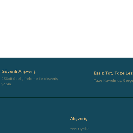
Güvenli Alışveriş
Eşsiz Tat, Taze Lez
256bit özel şifreleme ile alışveriş
Taze Kavrulmuş, Gerç
yapın.
Alışveriş
a
Yeni Üyelik