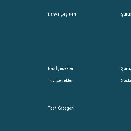
Kahve Çeşitleri
Şurup
Türk Kahvesi
Filtre Kahve
Çekirdek Kahve
Espresso
Kapsül Kahve
Kafeinsiz Kahve
Aromalı Kapsül Kahve
Espresso Blend Kahve
Baz İçecekler
Şuru
Toz içecekler
Sosla
Dek
Gu
Pür
Test Kategori
Test 2
Test 3