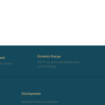
Ücretsiz Kargo
zet
350 TL ve üzeri siparişlerinizde
ek Lezzet
ücretsiz kargo
Sözleşmeler
Mesafeli Satış Sözleşmesi