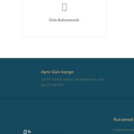
Ürün Bulunamadı.
Aynı Gün kargo
16:30' kadar gelen siparişleriniz aynı
gün kargoda.
Kurumsal
Hakkımızd
+90 0532 139 67 73