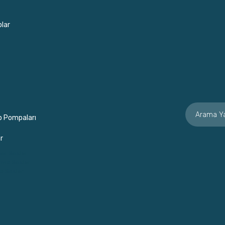
lar
p Pompaları
r
or Soslar
rme Soslar
e Soslar