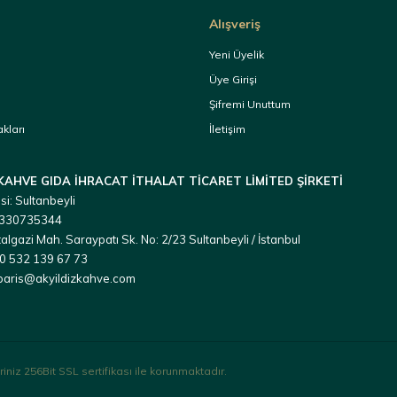
Alışveriş
a
Yeni Üyelik
Üye Girişi
Şifremi Unuttum
kları
İletişim
 KAHVE GIDA İHRACAT İTHALAT TİCARET LİMİTED ŞİRKETİ
si: Sultanbeyli
 3330735344
algazi Mah. Saraypatı Sk. No: 2/23 Sultanbeyli / İstanbul
90 532 139 67 73
iparis@akyildizkahve.com
iniz 256Bit SSL sertifikası ile korunmaktadır.