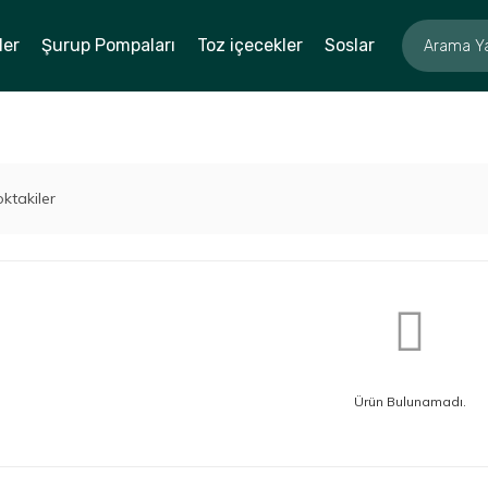
ler
Şurup Pompaları
Toz içecekler
Soslar
ktakiler
Ürün Bulunamadı.