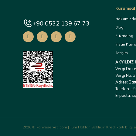
Kurumsal
Hakkımızd
+90 0532 139 67 73
Blog
E-Katalog
İnsan Kayna
İletişim
AKYILDIZ
Vergi Daire
Vergi No:
Adres: Batt
Telefon: +
E-posta: s
2020 © kahvesepeti.com | Tüm Hakları Saklıdır. Kredi kartı bilgiler