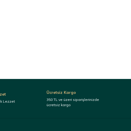
Ücretsiz Kargo
zet
350 TL ve üzeri siparişlerinizde
ek Lezzet
ücretsiz kargo