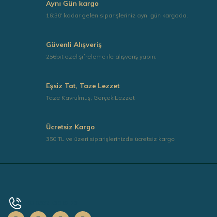
Aynı Gün kargo
16:30' kadar gelen siparişleriniz aynı gün kargoda.
Güvenli Alışveriş
256bit özel şifreleme ile alışveriş yapın.
Eşsiz Tat, Taze Lezzet
Taze Kavrulmuş, Gerçek Lezzet
Ücretsiz Kargo
350 TL ve üzeri siparişlerinizde ücretsiz kargo
+90 0532 139 67 73