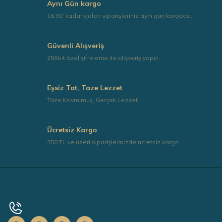
Aynı Gün kargo
16:30' kadar gelen siparişleriniz aynı gün kargoda.
Güvenli Alışveriş
256bit özel şifreleme ile alışveriş yapın.
Eşsiz Tat, Taze Lezzet
Taze Kavrulmuş, Gerçek Lezzet
Ücretsiz Kargo
350 TL ve üzeri siparişlerinizde ücretsiz kargo
+90 0532 139 67 73