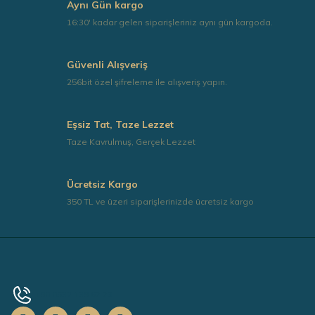
Aynı Gün kargo
16:30' kadar gelen siparişleriniz aynı gün kargoda.
Güvenli Alışveriş
256bit özel şifreleme ile alışveriş yapın.
Eşsiz Tat, Taze Lezzet
Taze Kavrulmuş, Gerçek Lezzet
Ücretsiz Kargo
350 TL ve üzeri siparişlerinizde ücretsiz kargo
+90 0532 139 67 73