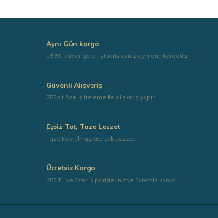
Aynı Gün kargo
16:30' kadar gelen siparişleriniz aynı gün kargoda.
Güvenli Alışveriş
256bit özel şifreleme ile alışveriş yapın.
Eşsiz Tat, Taze Lezzet
Taze Kavrulmuş, Gerçek Lezzet
Ücretsiz Kargo
350 TL ve üzeri siparişlerinizde ücretsiz kargo