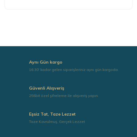
Bu ürünün fiyat bilgisi, resim, ürün açıklamalarında ve
diğer konularda yetersiz gördüğünüz noktaları öneri
formunu kullanarak tarafımıza iletebilirsiniz.
Görüş ve önerileriniz için teşekkür ederiz.
Ürün resmi kalitesiz, bozuk veya görüntülenemiyor.
Ürün açıklamasında eksik bilgiler bulunuyor.
Ürün bilgilerinde hatalar bulunuyor.
Aynı Gün kargo
Ürün fiyatı diğer sitelerden daha pahalı.
16:30' kadar gelen siparişleriniz aynı gün kargoda.
Bu ürüne benzer farklı alternatifler olmalı.
Güvenli Alışveriş
256bit özel şifreleme ile alışveriş yapın.
Eşsiz Tat, Taze Lezzet
Gönder
Taze Kavrulmuş, Gerçek Lezzet