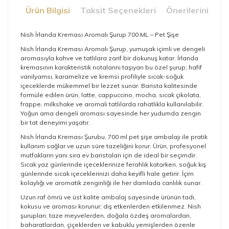
Ürün Bilgisi
Taksit Seçenekleri
Önerileriniz
Nish İrlanda Kreması Aromalı Şurup 700 ML – Pet Şişe
Nish İrlanda Kreması Aromalı Şurup, yumuşak içimli ve dengeli
aromasıyla kahve ve tatlılara zarif bir dokunuş katar. İrlanda
kremasının karakteristik notalarını taşıyan bu özel şurup; hafif
vanilyamsı, karamelize ve kremsi profiliyle sıcak-soğuk
içeceklerde mükemmel bir lezzet sunar. Barista kalitesinde
formüle edilen ürün, latte, cappuccino, mocha, sıcak çikolata,
frappe, milkshake ve aromalı tatlılarda rahatlıkla kullanılabilir.
Yoğun ama dengeli aroması sayesinde her yudumda zengin
bir tat deneyimi yaşatır.
Nish İrlanda Kreması Şurubu, 700 ml pet şişe ambalajı ile pratik
kullanım sağlar ve uzun süre tazeliğini korur. Ürün, profesyonel
mutfakların yanı sıra ev baristaları için de ideal bir seçimdir.
Sıcak yaz günlerinde içeceklerinize ferahlık katarken, soğuk kış
günlerinde sıcak içeceklerinizi daha keyifli hale getirir. İçim
kolaylığı ve aromatik zenginliği ile her damlada canlılık sunar.
Uzun raf ömrü ve üst kalite ambalaj sayesinde ürünün tadı,
kokusu ve aroması korunur; dış etkenlerden etkilenmez. Nish
şurupları; taze meyvelerden, doğala özdeş aromalardan,
baharatlardan, çiçeklerden ve kabuklu yemişlerden özenle