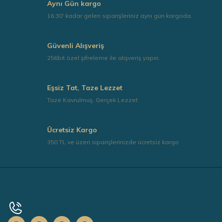
Aynı Gün kargo
16:30' kadar gelen siparişleriniz aynı gün kargoda.
Güvenli Alışveriş
256bit özel şifreleme ile alışveriş yapın.
Eşsiz Tat, Taze Lezzet
Taze Kavrulmuş, Gerçek Lezzet
Ücretsiz Kargo
350 TL ve üzeri siparişlerinizde ücretsiz kargo
+90 0532 139 67 73