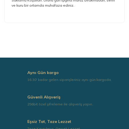
Saklama Koşulları: Ürünü gün ışığına maruz bırakmadan, serin
ve kuru bir ortamda muhafaza ediniz.
Bu ürünün fiyat bilgisi, resim, ürün açıklamalarında ve
diğer konularda yetersiz gördüğünüz noktaları öneri
formunu kullanarak tarafımıza iletebilirsiniz.
Görüş ve önerileriniz için teşekkür ederiz.
Ürün resmi kalitesiz, bozuk veya görüntülenemiyor.
Ürün açıklamasında eksik bilgiler bulunuyor.
Ürün bilgilerinde hatalar bulunuyor.
Aynı Gün kargo
Ürün fiyatı diğer sitelerden daha pahalı.
16:30' kadar gelen siparişleriniz aynı gün kargoda.
Bu ürüne benzer farklı alternatifler olmalı.
Güvenli Alışveriş
256bit özel şifreleme ile alışveriş yapın.
Eşsiz Tat, Taze Lezzet
Gönder
Taze Kavrulmuş, Gerçek Lezzet