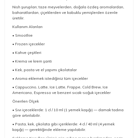
Nish şurupları; taze meyvelerden, doğala özdeş aromalardan,
baharatlardan, çiçeklerden ve kabuklu yemişlerden özenle
üretilir.
Kullanım Alanları
• Smoothie
• Frozen içecekler
• Kahve çeşitleri
• Krema ve krem şanti
• Kek, pasta ve el yapımı çikolatalar
• Aroma eklemek istediğiniz tüm içecekler
• Cappuccino, Latte, Ice Latte, Frappe, Cold Brew, Ice
Americano, Espresso ve benzeri sıcak-soğuk içecekler
Önerilen Ölçek
• Sıvı içeceklerde: 1 cl / 10 ml (1 yemek kaşığı) — damak tadına
göre artırılabilir.
• Pasta, kek, çikolata gibi içeriklerde: 4 cl / 40 ml (4 yemek
kaşığı) — gerektiğinde ekleme yapılabilir.