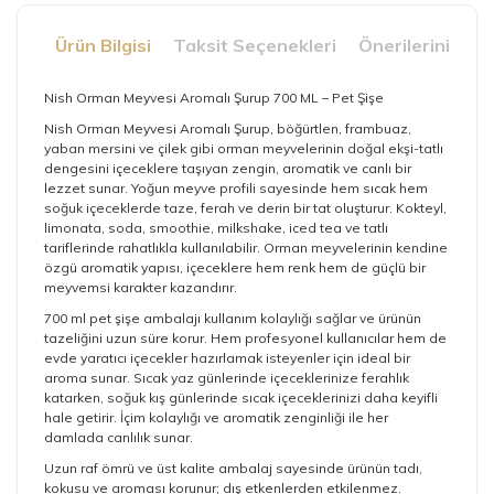
Ürün Bilgisi
Taksit Seçenekleri
Önerileriniz
Nish Orman Meyvesi Aromalı Şurup 700 ML – Pet Şişe
Nish Orman Meyvesi Aromalı Şurup, böğürtlen, frambuaz,
yaban mersini ve çilek gibi orman meyvelerinin doğal ekşi-tatlı
dengesini içeceklere taşıyan zengin, aromatik ve canlı bir
lezzet sunar. Yoğun meyve profili sayesinde hem sıcak hem
soğuk içeceklerde taze, ferah ve derin bir tat oluşturur. Kokteyl,
limonata, soda, smoothie, milkshake, iced tea ve tatlı
tariflerinde rahatlıkla kullanılabilir. Orman meyvelerinin kendine
özgü aromatik yapısı, içeceklere hem renk hem de güçlü bir
meyvemsi karakter kazandırır.
700 ml pet şişe ambalajı kullanım kolaylığı sağlar ve ürünün
tazeliğini uzun süre korur. Hem profesyonel kullanıcılar hem de
evde yaratıcı içecekler hazırlamak isteyenler için ideal bir
aroma sunar. Sıcak yaz günlerinde içeceklerinize ferahlık
katarken, soğuk kış günlerinde sıcak içeceklerinizi daha keyifli
hale getirir. İçim kolaylığı ve aromatik zenginliği ile her
damlada canlılık sunar.
Uzun raf ömrü ve üst kalite ambalaj sayesinde ürünün tadı,
kokusu ve aroması korunur; dış etkenlerden etkilenmez.