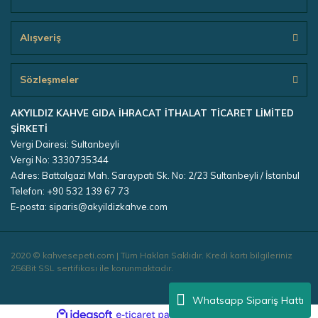
Alışveriş
Sözleşmeler
AKYILDIZ KAHVE GIDA İHRACAT İTHALAT TİCARET LİMİTED
ŞİRKETİ
Vergi Dairesi: Sultanbeyli
Vergi No: 3330735344
Adres: Battalgazi Mah. Saraypatı Sk. No: 2/23 Sultanbeyli / İstanbul
Telefon: +90 532 139 67 73
E-posta: siparis@akyildizkahve.com
2020 © kahvesepeti.com | Tüm Hakları Saklıdır. Kredi kartı bilgileriniz
256Bit SSL sertifikası ile korunmaktadır.
Whatsapp Sipariş Hattı
ile
ideasoft
e-