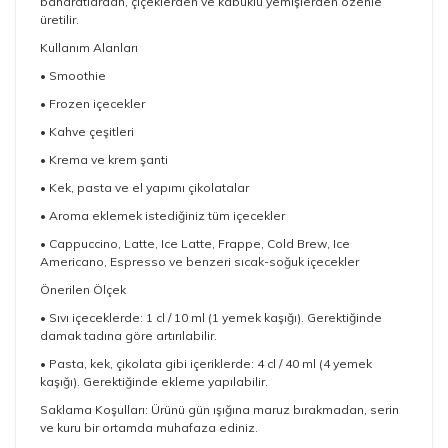
baharatlardan, çiçeklerden ve kabuklu yemişlerden özenle
üretilir.
Kullanım Alanları
• Smoothie
• Frozen içecekler
• Kahve çeşitleri
• Krema ve krem şanti
• Kek, pasta ve el yapımı çikolatalar
• Aroma eklemek istediğiniz tüm içecekler
• Cappuccino, Latte, Ice Latte, Frappe, Cold Brew, Ice
Americano, Espresso ve benzeri sıcak-soğuk içecekler
Önerilen Ölçek
• Sıvı içeceklerde: 1 cl / 10 ml (1 yemek kaşığı). Gerektiğinde
damak tadına göre artırılabilir.
• Pasta, kek, çikolata gibi içeriklerde: 4 cl / 40 ml (4 yemek
kaşığı). Gerektiğinde ekleme yapılabilir.
Saklama Koşulları: Ürünü gün ışığına maruz bırakmadan, serin
ve kuru bir ortamda muhafaza ediniz.