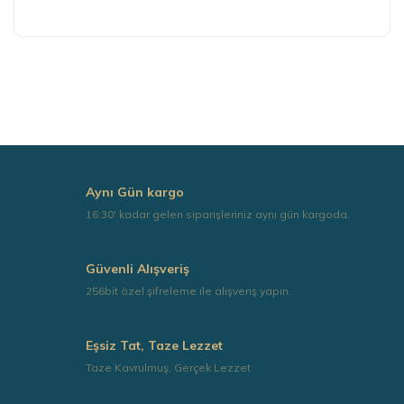
Bu ürünün fiyat bilgisi, resim, ürün açıklamalarında ve
diğer konularda yetersiz gördüğünüz noktaları öneri
formunu kullanarak tarafımıza iletebilirsiniz.
Görüş ve önerileriniz için teşekkür ederiz.
Ürün resmi kalitesiz, bozuk veya görüntülenemiyor.
Ürün açıklamasında eksik bilgiler bulunuyor.
Ürün bilgilerinde hatalar bulunuyor.
Aynı Gün kargo
Ürün fiyatı diğer sitelerden daha pahalı.
16:30' kadar gelen siparişleriniz aynı gün kargoda.
Bu ürüne benzer farklı alternatifler olmalı.
Güvenli Alışveriş
256bit özel şifreleme ile alışveriş yapın.
Eşsiz Tat, Taze Lezzet
Gönder
Taze Kavrulmuş, Gerçek Lezzet