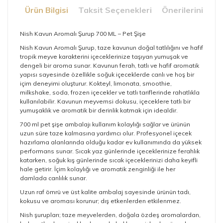
Ürün Bilgisi
Taksit Seçenekleri
Önerileriniz
Nish Kavun Aromalı Şurup 700 ML – Pet Şişe
Nish Kavun Aromalı Şurup, taze kavunun doğal tatlılığını ve hafif
tropik meyve karakterini içeceklerinize taşıyan yumuşak ve
dengeli bir aroma sunar. Kavunun ferah, tatlı ve hafif aromatik
yapısı sayesinde özellikle soğuk içeceklerde canlı ve hoş bir
içim deneyimi oluşturur. Kokteyl, limonata, smoothie,
milkshake, soda, frozen içecekler ve tatlı tariflerinde rahatlıkla
kullanılabilir. Kavunun meyvemsi dokusu, içeceklere tatlı bir
yumuşaklık ve aromatik bir derinlik katmak için idealdir.
700 ml pet şişe ambalajı kullanım kolaylığı sağlar ve ürünün
uzun süre taze kalmasına yardımcı olur. Profesyonel içecek
hazırlama alanlarında olduğu kadar ev kullanımında da yüksek
performans sunar. Sıcak yaz günlerinde içeceklerinize ferahlık
katarken, soğuk kış günlerinde sıcak içeceklerinizi daha keyifli
hale getirir. İçim kolaylığı ve aromatik zenginliği ile her
damlada canlılık sunar.
Uzun raf ömrü ve üst kalite ambalaj sayesinde ürünün tadı,
kokusu ve aroması korunur; dış etkenlerden etkilenmez.
Nish şurupları; taze meyvelerden, doğala özdeş aromalardan,