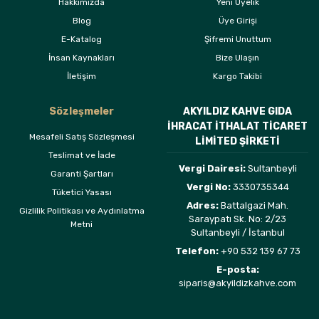
Hakkımızda
Yeni Üyelik
Blog
Üye Girişi
E-Katalog
Şifremi Unuttum
İnsan Kaynakları
Bize Ulaşın
İletişim
Kargo Takibi
Sözleşmeler
AKYILDIZ KAHVE GIDA
İHRACAT İTHALAT TİCARET
Mesafeli Satış Sözleşmesi
LİMİTED ŞİRKETİ
Teslimat ve İade
Vergi Dairesi:
Sultanbeyli
Garanti Şartları
Vergi No:
3330735344
Tüketici Yasası
Adres:
Battalgazi Mah.
Gizlilik Politikası ve Aydınlatma
Saraypatı Sk. No: 2/23
Metni
Sultanbeyli / İstanbul
Telefon:
+90 532 139 67 73
E-posta:
siparis@akyildizkahve.com