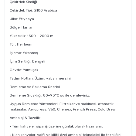
Çekirdek Kimliği
Çekirdek Tipi: %100 Arabica
Ülke: Etiyopya
Bölge: Harrar
Yükseklik: 1500 – 2000 m
Tür: Heirloom
İşleme: Yıkanmış
İçim Sertliği: Dengeli
Gövde: Yumuşak
Tadım Notları: Üzüm, yaban mersini
Demleme ve Saklama Önerisi
Demleme Sıcaklığı: 80–93°C su ile demleyiniz.
Uygun Demleme Yöntemleri: Filtre kahve makinesi, otomatik
makinalar, Aeropress, V60, Chemex, French Press, Cold Brew.
Ambalaj & Tazelik:
• Tüm kahveler sipariş üzerine günlük olarak hazırlanır.
• Nish kahveler, valfli ve kilitli özel ambalaj teknolojisi ile tazeliğini