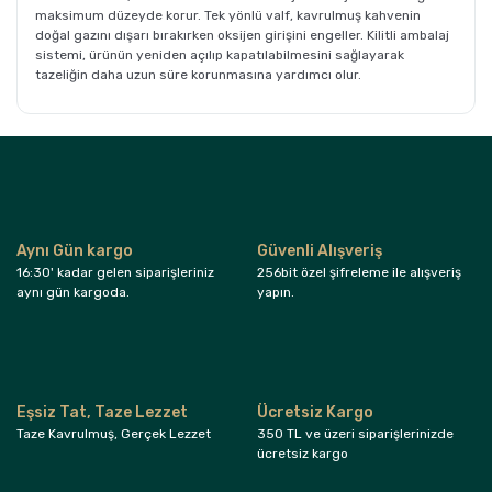
maksimum düzeyde korur. Tek yönlü valf, kavrulmuş kahvenin
doğal gazını dışarı bırakırken oksijen girişini engeller. Kilitli ambalaj
sistemi, ürünün yeniden açılıp kapatılabilmesini sağlayarak
tazeliğin daha uzun süre korunmasına yardımcı olur.
Bu ürüne ilk yorumu siz yapın!
Yorum Yaz
Aynı Gün kargo
Güvenli Alışveriş
16:30' kadar gelen siparişleriniz
256bit özel şifreleme ile alışveriş
aynı gün kargoda.
yapın.
Eşsiz Tat, Taze Lezzet
Ücretsiz Kargo
Taze Kavrulmuş, Gerçek Lezzet
350 TL ve üzeri siparişlerinizde
ücretsiz kargo