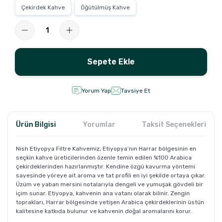
Çekirdek Kahve
Öğütülmüş Kahve
Sepete Ekle
Yorum Yap
Tavsiye Et
Ürün Bilgisi
Yorumlar
Taksit Seçenekleri
Nish Etiyopya Filtre Kahvemiz, Etiyopya’nın Harrar bölgesinin en
seçkin kahve üreticilerinden özenle temin edilen %100 Arabica
çekirdeklerinden hazırlanmıştır. Kendine özgü kavurma yöntemi
sayesinde yöreye ait aroma ve tat profili en iyi şekilde ortaya çıkar.
Üzüm ve yaban mersini notalarıyla dengeli ve yumuşak gövdeli bir
içim sunar. Etiyopya, kahvenin ana vatanı olarak bilinir. Zengin
toprakları, Harrar bölgesinde yetişen Arabica çekirdeklerinin üstün
kalitesine katkıda bulunur ve kahvenin doğal aromalarını korur.