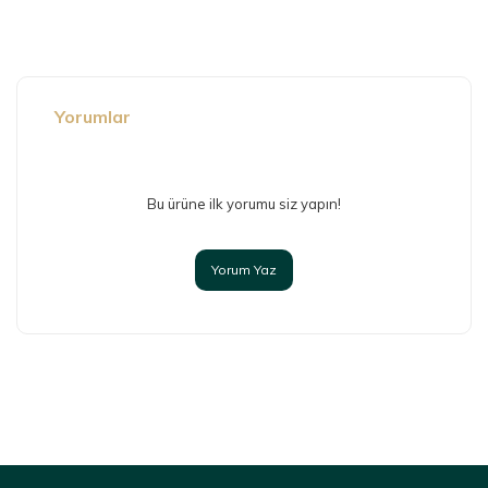
diğer konularda yetersiz gördüğünüz noktaları öneri
formunu kullanarak tarafımıza iletebilirsiniz.
Görüş ve önerileriniz için teşekkür ederiz.
Ürün resmi kalitesiz, bozuk veya görüntülenemiyor.
Yorumlar
Ürün açıklamasında eksik bilgiler bulunuyor.
Ürün bilgilerinde hatalar bulunuyor.
Bu ürüne ilk yorumu siz yapın!
Ürün fiyatı diğer sitelerden daha pahalı.
Bu ürüne benzer farklı alternatifler olmalı.
Yorum Yaz
Gönder