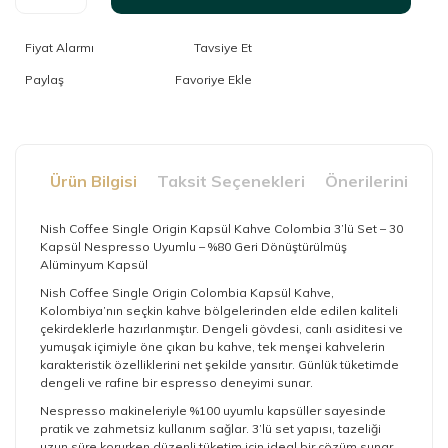
Fiyat Alarmı
Tavsiye Et
Paylaş
Ürün Bilgisi
Taksit Seçenekleri
Önerileriniz
Nish Coffee Single Origin Kapsül Kahve Colombia 3’lü Set – 30
Kapsül Nespresso Uyumlu – %80 Geri Dönüştürülmüş
Alüminyum Kapsül
Nish Coffee Single Origin Colombia Kapsül Kahve,
Kolombiya’nın seçkin kahve bölgelerinden elde edilen kaliteli
çekirdeklerle hazırlanmıştır. Dengeli gövdesi, canlı asiditesi ve
yumuşak içimiyle öne çıkan bu kahve, tek menşei kahvelerin
karakteristik özelliklerini net şekilde yansıtır. Günlük tüketimde
dengeli ve rafine bir espresso deneyimi sunar.
Nespresso makineleriyle %100 uyumlu kapsüller sayesinde
pratik ve zahmetsiz kullanım sağlar. 3’lü set yapısı, tazeliği
uzun süre korurken düzenli tüketim için ideal bir çözüm sunar.