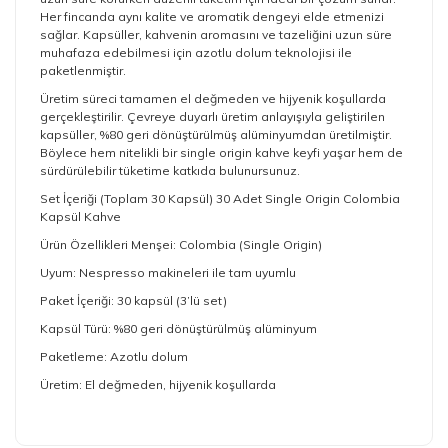
Her fincanda aynı kalite ve aromatik dengeyi elde etmenizi
sağlar. Kapsüller, kahvenin aromasını ve tazeliğini uzun süre
muhafaza edebilmesi için azotlu dolum teknolojisi ile
paketlenmiştir.
Üretim süreci tamamen el değmeden ve hijyenik koşullarda
gerçekleştirilir. Çevreye duyarlı üretim anlayışıyla geliştirilen
kapsüller, %80 geri dönüştürülmüş alüminyumdan üretilmiştir.
Böylece hem nitelikli bir single origin kahve keyfi yaşar hem de
sürdürülebilir tüketime katkıda bulunursunuz.
Set İçeriği (Toplam 30 Kapsül) 30 Adet Single Origin Colombia
Kapsül Kahve
Ürün Özellikleri Menşei: Colombia (Single Origin)
Uyum: Nespresso makineleri ile tam uyumlu
Paket İçeriği: 30 kapsül (3’lü set)
Kapsül Türü: %80 geri dönüştürülmüş alüminyum
Paketleme: Azotlu dolum
Üretim: El değmeden, hijyenik koşullarda
Bu ürünün fiyat bilgisi, resim, ürün açıklamalarında ve