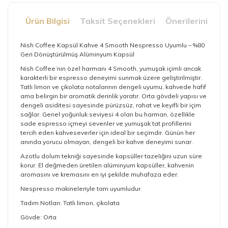
Ürün Bilgisi
Taksit Seçenekleri
Önerileriniz
Nish Coffee Kapsül Kahve 4 Smooth Nespresso Uyumlu – %80
Geri Dönüştürülmüş Alüminyum Kapsül
Nish Coffee’nin özel harmanı 4 Smooth, yumuşak içimli ancak
karakterli bir espresso deneyimi sunmak üzere geliştirilmiştir.
Tatlı limon ve çikolata notalarının dengeli uyumu, kahvede hafif
ama belirgin bir aromatik derinlik yaratır. Orta gövdeli yapısı ve
dengeli asiditesi sayesinde pürüzsüz, rahat ve keyifli bir içim
sağlar. Genel yoğunluk seviyesi 4 olan bu harman, özellikle
sade espresso içmeyi sevenler ve yumuşak tat profillerini
tercih eden kahveseverler için ideal bir seçimdir. Günün her
anında yorucu olmayan, dengeli bir kahve deneyimi sunar.
Azotlu dolum tekniği sayesinde kapsüller tazeliğini uzun süre
korur. El değmeden üretilen alüminyum kapsüller, kahvenin
aromasını ve kremasını en iyi şekilde muhafaza eder.
Nespresso makineleriyle tam uyumludur.
Tadım Notları: Tatlı limon, çikolata
Gövde: Orta