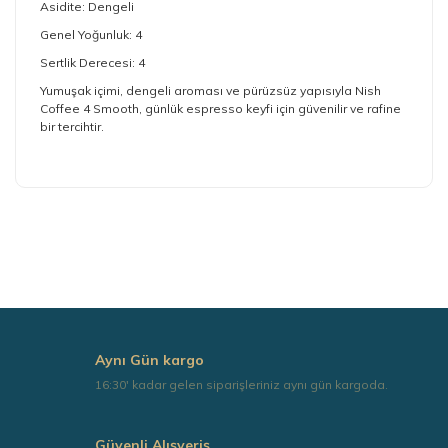
Asidite: Dengeli
Genel Yoğunluk: 4
Sertlik Derecesi: 4
Yumuşak içimi, dengeli aroması ve pürüzsüz yapısıyla Nish
Coffee 4 Smooth, günlük espresso keyfi için güvenilir ve rafine
bir tercihtir.
Bu ürünün fiyat bilgisi, resim, ürün açıklamalarında ve
diğer konularda yetersiz gördüğünüz noktaları öneri
formunu kullanarak tarafımıza iletebilirsiniz.
Görüş ve önerileriniz için teşekkür ederiz.
Ürün resmi kalitesiz, bozuk veya görüntülenemiyor.
Ürün açıklamasında eksik bilgiler bulunuyor.
Ürün bilgilerinde hatalar bulunuyor.
Aynı Gün kargo
Ürün fiyatı diğer sitelerden daha pahalı.
16:30' kadar gelen siparişleriniz aynı gün kargoda.
Bu ürüne benzer farklı alternatifler olmalı.
Güvenli Alışveriş