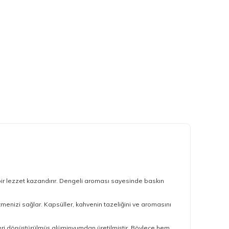
bir lezzet kazandırır. Dengeli aroması sayesinde baskın
menizi sağlar. Kapsüller, kahvenin tazeliğini ve aromasını
 geri dönüştürülmüş alüminyumdan üretilmiştir. Böylece hem