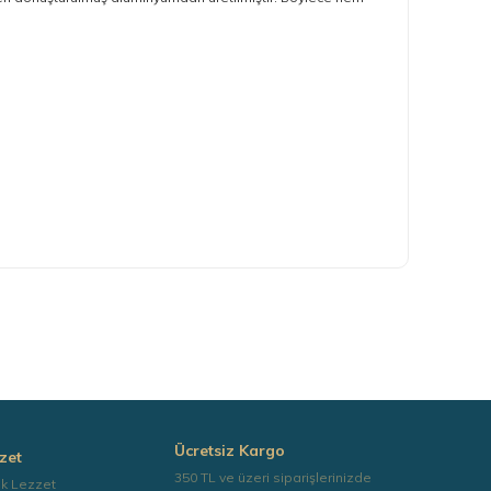
ımıza iletebilirsiniz.
Ücretsiz Kargo
zet
350 TL ve üzeri siparişlerinizde
ek Lezzet