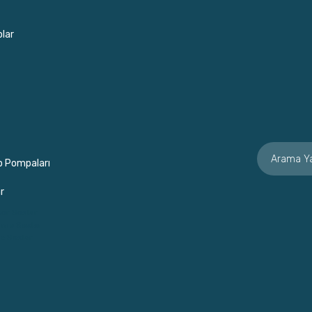
lar
p Pompaları
r
or Soslar
rme Soslar
e Soslar