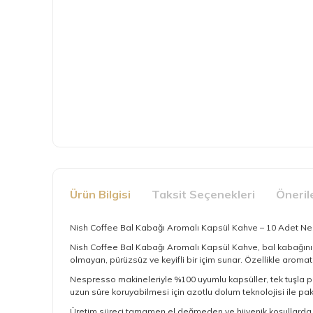
Ürün Bilgisi
Taksit Seçenekleri
Öneril
Nish Coffee Bal Kabağı Aromalı Kapsül Kahve – 10 Adet N
Nish Coffee Bal Kabağı Aromalı Kapsül Kahve, bal kabağının 
olmayan, pürüzsüz ve keyifli bir içim sunar. Özellikle aromati
Nespresso makineleriyle %100 uyumlu kapsüller, tek tuşla pr
uzun süre koruyabilmesi için azotlu dolum teknolojisi ile pak
Üretim süreci tamamen el değmeden ve hijyenik koşullarda ger