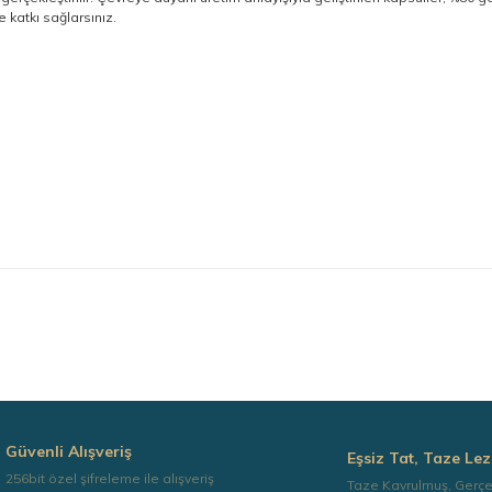
 katkı sağlarsınız.
diğer konularda yetersiz gördüğünüz noktaları öneri formunu kullanarak taraf
Güvenli Alışveriş
Eşsiz Tat, Taze Lez
256bit özel şifreleme ile alışveriş
Taze Kavrulmuş, Gerç