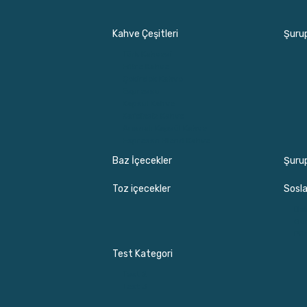
Kahve Çeşitleri
Şurup
Türk Kahvesi
Filtre Kahve
Çekirdek Kahve
Espresso
Kapsül Kahve
Kafeinsiz Kahve
Aromalı Kapsül Kahve
Espresso Blend Kahve
Baz İçecekler
Şuru
Toz içecekler
Sosla
Dek
Gu
Pür
Test Kategori
Test 2
Test 3