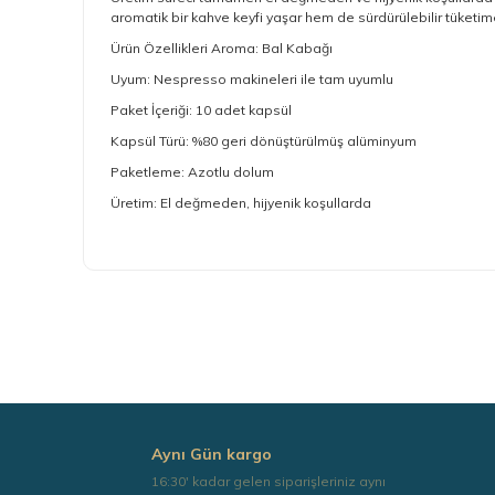
aromatik bir kahve keyfi yaşar hem de sürdürülebilir tüketime
Ürün Özellikleri Aroma: Bal Kabağı
Uyum: Nespresso makineleri ile tam uyumlu
Paket İçeriği: 10 adet kapsül
Kapsül Türü: %80 geri dönüştürülmüş alüminyum
Paketleme: Azotlu dolum
Üretim: El değmeden, hijyenik koşullarda
Bu ürünün fiyat bilgisi, resim, ürün açıklamalarında ve 
Görüş ve önerileriniz için teşekkür ederiz.
Ürün resmi kalitesiz, bozuk veya görüntülenemiyor.
Ürün açıklamasında eksik bilgiler bulunuyor.
Ürün bilgilerinde hatalar bulunuyor.
Ürün fiyatı diğer sitelerden daha pahalı.
Aynı Gün kargo
Bu ürüne benzer farklı alternatifler olmalı.
16:30' kadar gelen siparişleriniz aynı