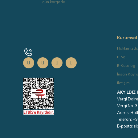
gün kargoda.
Kurumsal
Hakkımızd
+90 0532 139 67 73
Blog
E-Katalog
İnsan Kayna
İletişim
AKYILDIZ
Vergi Daire
Vergi No:
Adres: Batt
Telefon: +
E-posta: s