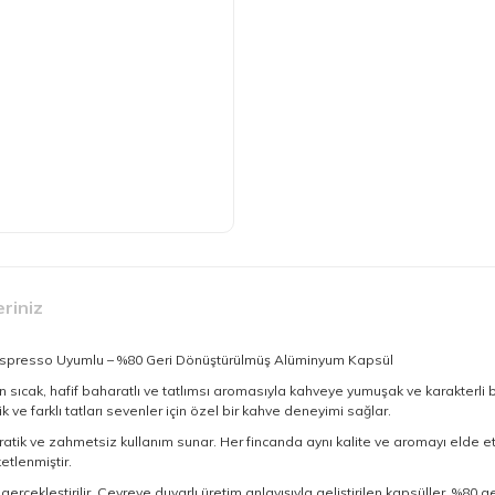
eriniz
espresso Uyumlu – %80 Geri Dönüştürülmüş Alüminyum Kapsül
sıcak, hafif baharatlı ve tatlımsı aromasıyla kahveye yumuşak ve karakterli 
k ve farklı tatları sevenler için özel bir kahve deneyimi sağlar.
atik ve zahmetsiz kullanım sunar. Her fincanda aynı kalite ve aromayı elde et
etlenmiştir.
çekleştirilir. Çevreye duyarlı üretim anlayışıyla geliştirilen kapsüller, %80