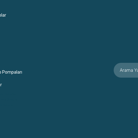
lar
p Pompaları
r
or Soslar
rme Soslar
e Soslar