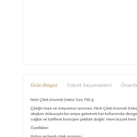
Ürün Bilgisi
Taksit Seçenekleri
Öneril
Nish Çilek Aromalı Dekor Sos 750 g
Çileğin taze ve meyvemsi aroması, Nish Çilek Aromalı Dekor S
akışkan dokusuyla bir araya getirerek her kullanımda dengeli v
sağlar ve tariflere homojen şekilde dağılır. Hem lezzet hem
Özellikleri
Yoğun ve ferah çilek aroması