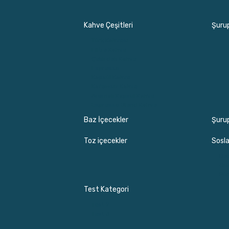
Kahve Çeşitleri
Şurup
Türk Kahvesi
Filtre Kahve
Çekirdek Kahve
Espresso
Kapsül Kahve
Kafeinsiz Kahve
Aromalı Kapsül Kahve
Espresso Blend Kahve
Baz İçecekler
Şuru
Toz içecekler
Sosla
Dek
Gu
Pür
Test Kategori
Test 2
Test 3