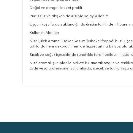
Doğal ve dengeli lezzet profili
Pürüzsüz ve akışkan dokusuyla kolay kullanım
Uygun koşullarda saklandığında üretim tarihinden itibaren 
Kullanım Alanları
Nish Çilek Aromalı Dekor Sos, milkshake, frappé, buzlu içece
tatlılarda hem dekoratif hem de lezzet artırıcı bir sos olarak k
Sıcak ve soğuk içeceklerde rahatlıkla tercih edilebilir; latte
Nish aromalı şuruplar ile birlikte kullanarak özgün ve renkli ta
Evde veya profesyonel sunumlarda, içecek ve tatlılarınıza çileğ
Bu ürünün fiyat bilgisi, resim, ürün açıklamalarında ve 
Görüş ve önerileriniz için teşekkür ederiz.
Ürün resmi kalitesiz, bozuk veya görüntülenemiyor.
Ürün açıklamasında eksik bilgiler bulunuyor.
Ürün bilgilerinde hatalar bulunuyor.
Ürün fiyatı diğer sitelerden daha pahalı.