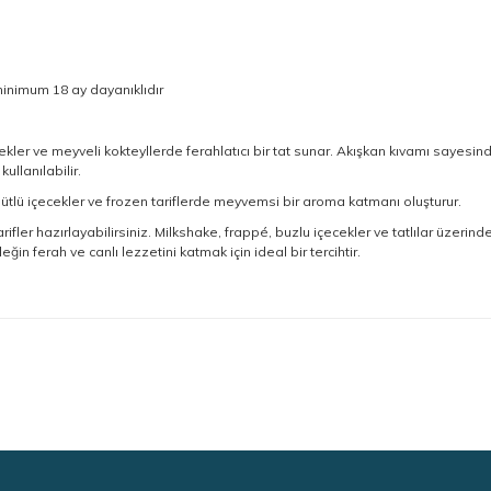
minimum 18 ay dayanıklıdır
kler ve meyveli kokteyllerde ferahlatıcı bir tat sunar. Akışkan kıvamı sayesi
ullanılabilir.
, sütlü içecekler ve frozen tariflerde meyvemsi bir aroma katmanı oluşturur.
rifler hazırlayabilirsiniz. Milkshake, frappé, buzlu içecekler ve tatlılar üzerinde
in ferah ve canlı lezzetini katmak için ideal bir tercihtir.
diğer konularda yetersiz gördüğünüz noktaları öneri formunu kullanarak taraf