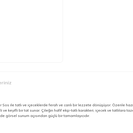
eriniz
os ile tatlı ve içeceklerde ferah ve canlı bir lezzete dönüşüyor. Özenle hazır
e keyifli bir tat sunar. Çileğin hafif ekşi-tatlı karakteri, içecek ve tatlılara t
 de görsel sunum açısından güçlü bir tamamlayıcıdır.