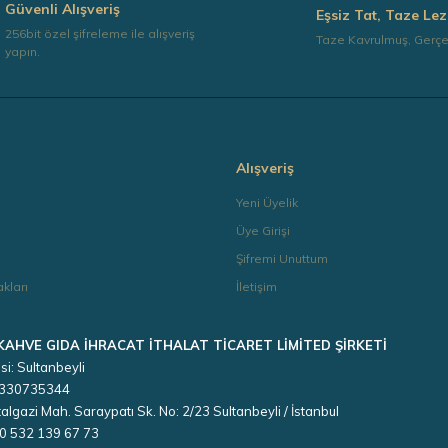
Güvenli Alışveriş
Eşsiz Tat, Taze Lez
256bit özel şifreleme ile alışveriş
Taze Kavrulmuş, Gerç
yapın.
Gönder
Alışveriş
a
Yeni Üyelik
Üye Girişi
Şifremi Unuttum
kları
İletişim
 KAHVE GIDA İHRACAT İTHALAT TİCARET LİMİTED ŞİRKETİ
si: Sultanbeyli
 3330735344
algazi Mah. Saraypatı Sk. No: 2/23 Sultanbeyli / İstanbul
90 532 139 67 73