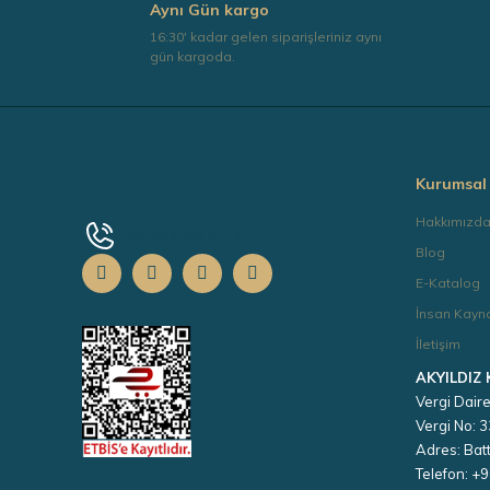
Aynı Gün kargo
Bu ürüne benzer farklı alternatifler olmalı.
16:30' kadar gelen siparişleriniz aynı
gün kargoda.
Kurumsal
Hakkımızd
+90 0532 139 67 73
Blog
E-Katalog
İnsan Kayna
İletişim
AKYILDIZ
Vergi Daire
Vergi No:
Adres: Batt
Telefon: +