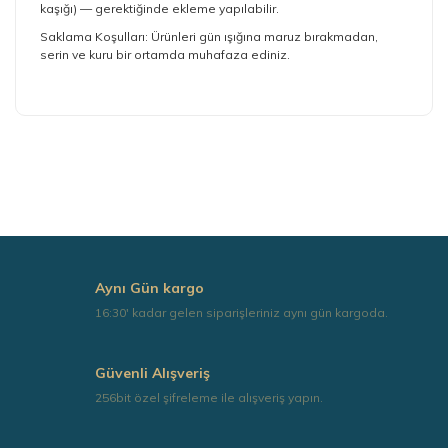
kaşığı) — gerektiğinde ekleme yapılabilir.
Saklama Koşulları: Ürünleri gün ışığına maruz bırakmadan,
serin ve kuru bir ortamda muhafaza ediniz.
Bu ürünün fiyat bilgisi, resim, ürün açıklamalarında ve
diğer konularda yetersiz gördüğünüz noktaları öneri
formunu kullanarak tarafımıza iletebilirsiniz.
Görüş ve önerileriniz için teşekkür ederiz.
Ürün resmi kalitesiz, bozuk veya görüntülenemiyor.
Ürün açıklamasında eksik bilgiler bulunuyor.
Ürün bilgilerinde hatalar bulunuyor.
Aynı Gün kargo
Ürün fiyatı diğer sitelerden daha pahalı.
16:30' kadar gelen siparişleriniz aynı gün kargoda.
Bu ürüne benzer farklı alternatifler olmalı.
Güvenli Alışveriş
256bit özel şifreleme ile alışveriş yapın.