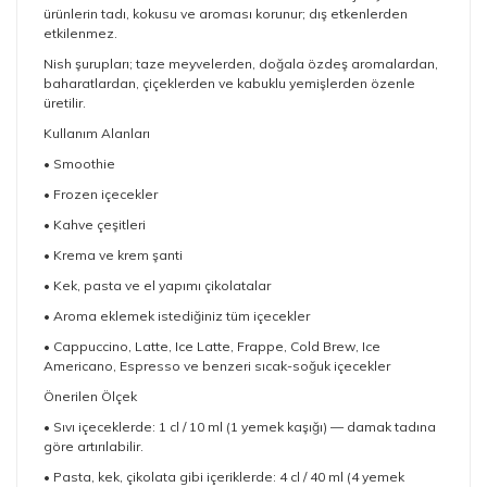
ürünlerin tadı, kokusu ve aroması korunur; dış etkenlerden
etkilenmez.
Nish şurupları; taze meyvelerden, doğala özdeş aromalardan,
baharatlardan, çiçeklerden ve kabuklu yemişlerden özenle
üretilir.
Kullanım Alanları
• Smoothie
• Frozen içecekler
• Kahve çeşitleri
• Krema ve krem şanti
• Kek, pasta ve el yapımı çikolatalar
• Aroma eklemek istediğiniz tüm içecekler
• Cappuccino, Latte, Ice Latte, Frappe, Cold Brew, Ice
Americano, Espresso ve benzeri sıcak-soğuk içecekler
Önerilen Ölçek
• Sıvı içeceklerde: 1 cl / 10 ml (1 yemek kaşığı) — damak tadına
göre artırılabilir.
• Pasta, kek, çikolata gibi içeriklerde: 4 cl / 40 ml (4 yemek