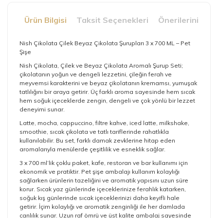
Ürün Bilgisi
Taksit Seçenekleri
Önerileriniz
Nish Çikolata Çilek Beyaz Çikolata Şurupları 3 x 700 ML – Pet
Şişe
Nish Çikolata, Çilek ve Beyaz Çikolata Aromalı Şurup Seti;
çikolatanın yoğun ve dengeli lezzetini, çileğin ferah ve
meyvemsi karakterini ve beyaz çikolatanın kremamsı, yumuşak
tatlılığını bir araya getirir. Üç farklı aroma sayesinde hem sıcak
hem soğuk içeceklerde zengin, dengeli ve çok yönlü bir lezzet
deneyimi sunar.
Latte, mocha, cappuccino, filtre kahve, iced latte, milkshake,
smoothie, sıcak çikolata ve tatlı tariflerinde rahatlıkla
kullanılabilir. Bu set, farklı damak zevklerine hitap eden
aromalarıyla menülerde çeşitlilik ve esneklik sağlar.
3 x 700 ml’lik çoklu paket, kafe, restoran ve bar kullanımı için
ekonomik ve pratiktir. Pet şişe ambalajı kullanım kolaylığı
sağlarken ürünlerin tazeliğini ve aromatik yapısını uzun süre
korur. Sıcak yaz günlerinde içeceklerinize ferahlık katarken,
soğuk kış günlerinde sıcak içeceklerinizi daha keyifli hale
getirir. İçim kolaylığı ve aromatik zenginliği ile her damlada
canlılık sunar. Uzun raf ömrü ve üst kalite ambalaj sayesinde