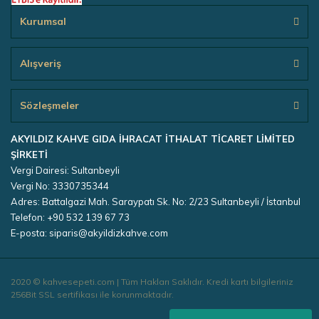
Kurumsal
Alışveriş
Sözleşmeler
AKYILDIZ KAHVE GIDA İHRACAT İTHALAT TİCARET LİMİTED
ŞİRKETİ
Vergi Dairesi: Sultanbeyli
Vergi No: 3330735344
Adres: Battalgazi Mah. Saraypatı Sk. No: 2/23 Sultanbeyli / İstanbul
Telefon: +90 532 139 67 73
E-posta: siparis@akyildizkahve.com
2020 © kahvesepeti.com | Tüm Hakları Saklıdır. Kredi kartı bilgileriniz
256Bit SSL sertifikası ile korunmaktadır.