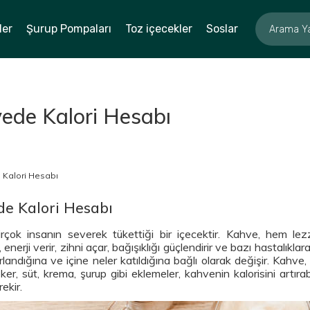
ler
Şurup Pompaları
Toz içecekler
Soslar
ede Kalori Hesabı
e Kalori Hesabı
rçok insanın severek tükettiği bir içecektir. Kahve, hem lezz
r, enerji verir, zihni açar, bağışıklığı güçlendirir ve bazı hastalık
rlandığına ve içine neler katıldığına bağlı olarak değişir. Kahve, 
er, süt, krema, şurup gibi eklemeler, kahvenin kalorisini artıra
ekir.