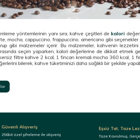
leme yöntemlerinin yanı sıra, kahve çeşitleri de
kalori
değerin
te, mocha, cappuccino, frappuccino, americano gibi seçenekler vard
rup gibi malzemeler içerir. Bu malzemeler, kahvenin lezzetini ar
 arasında seçim yaparken, kalori değerlerine de dikkat etmek ge
kersiz filtre kahve 2 kcal, 1 fincan kremalı mocha 360 kcal, 1 fi
erlerini bilerek, kahve tüketiminizi daha sağlıklı bir şekilde yapabi
lar
Güvenli Alışveriş
Eşsiz Tat, Taze Lez
256bit özel şifreleme ile alışveriş
Taze Kavrulmuş, Gerç