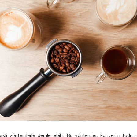
rklı yöntemlerle demlenebilir. Bu yöntemler, kahvenin tadını, a