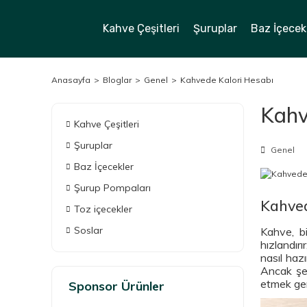
Kahve Çeşitleri
Şuruplar
Baz İçecek
Anasayfa
Bloglar
Genel
Kahvede Kalori Hesabı
Kahv
Kahve Çeşitleri
Şuruplar
Genel
Baz İçecekler
Şurup Pompaları
Kahved
Toz içecekler
Soslar
Kahve, bi
hızlandırı
nasıl hazı
Ancak şek
etmek ger
Sponsor Ürünler