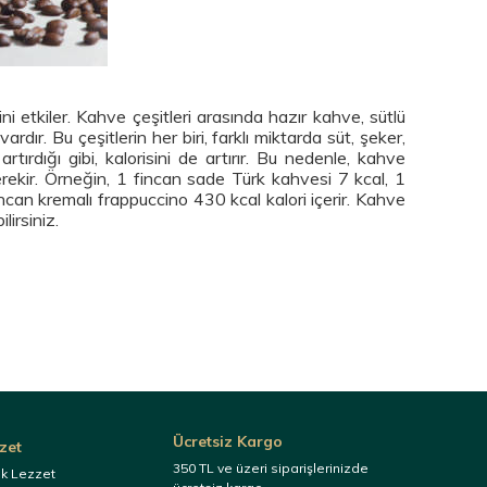
i etkiler. Kahve çeşitleri arasında hazır kahve, sütlü
ır. Bu çeşitlerin her biri, farklı miktarda süt, şeker,
tırdığı gibi, kalorisini de artırır. Bu nedenle, kahve
rekir. Örneğin, 1 fincan sade Türk kahvesi 7 kcal, 1
ncan kremalı frappuccino 430 kcal kalori içerir. Kahve
lirsiniz.
Ücretsiz Kargo
zet
350 TL ve üzeri siparişlerinizde
ek Lezzet