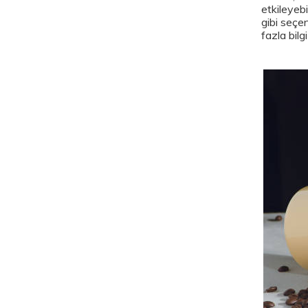
etkileyeb
gibi seçe
fazla bilg