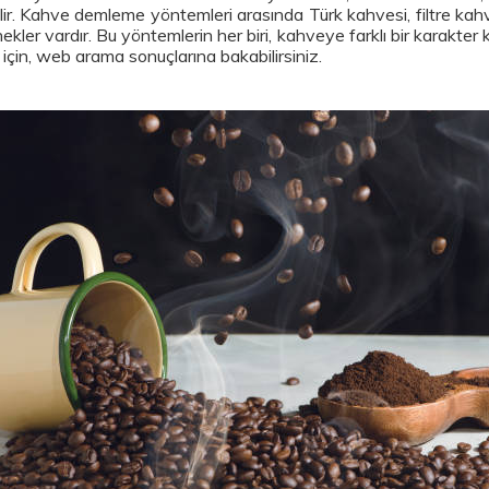
ilir. Kahve demleme yöntemleri arasında Türk kahvesi, filtre ka
nekler vardır. Bu yöntemlerin her biri, kahveye farklı bir karak
i için, web arama sonuçlarına bakabilirsiniz.