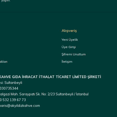
yapın.
Alışveriş
a
Yeni Üyelik
Üye Girişi
Şifremi Unuttum
kları
İletişim
 KAHVE GIDA İHRACAT İTHALAT TİCARET LİMİTED ŞİRKETİ
si: Sultanbeyli
 3330735344
algazi Mah. Saraypatı Sk. No: 2/23 Sultanbeyli / İstanbul
90 532 139 67 73
iparis@akyildizkahve.com