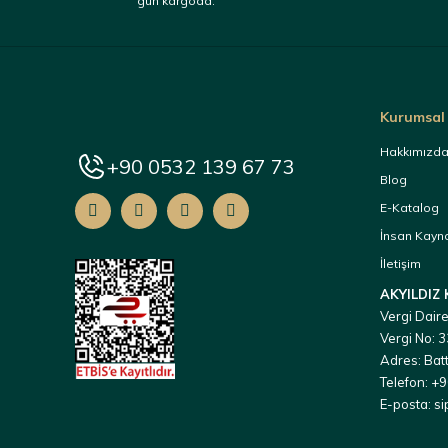
gün kargoda.
Kurumsal
Hakkımızd
+90 0532 139 67 73
Blog
E-Katalog
İnsan Kayna
İletişim
AKYILDIZ
Vergi Daire
Vergi No:
Adres: Batt
Telefon: +
E-posta: s