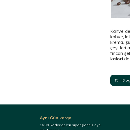
Kahve dem
kahve, lat
krema, şu
çeşitleri
fincan şe
kalori
değ
Tüm Blog
Aynı Gün kargo
16:30' kadar gelen siparişleriniz aynı