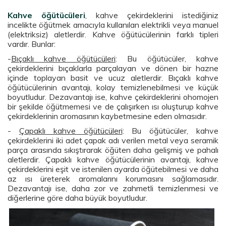
Kahve öğütücüleri
, kahve çekirdeklerini istediğiniz
incelikte öğütmek amacıyla kullanılan elektrikli veya manuel
(elektriksiz) aletlerdir. Kahve öğütücülerinin farklı tipleri
vardır. Bunlar:
-
Bıçaklı kahve öğütücüleri
: Bu öğütücüler, kahve
çekirdeklerini bıçaklarla parçalayan ve dönen bir hazne
içinde toplayan basit ve ucuz aletlerdir. Bıçaklı kahve
öğütücülerinin avantajı, kolay temizlenebilmesi ve küçük
boyutludur. Dezavantajı ise, kahve çekirdeklerini ohomojen
bir şekilde öğütmemesi ve de çalışırken ısı oluşturup kahve
çekirdeklerinin aromasının kaybetmesine eden olmasıdır.
-
Çapaklı kahve öğütücüleri
: Bu öğütücüler, kahve
çekirdeklerini iki adet çapak adı verilen metal veya seramik
parça arasında sıkıştırarak öğüten daha gelişmiş ve pahalı
aletlerdir. Çapaklı kahve öğütücülerinin avantajı, kahve
çekirdeklerini eşit ve istenilen ayarda öğütebilmesi ve daha
az ısı üreterek aromalarını korumasını sağlamasıdır.
Dezavantajı ise, daha zor ve zahmetli temizlenmesi ve
diğerlerine göre daha büyük boyutludur.