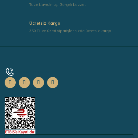
Taze Kavrulmuş, Gerçek Lezzet
Ücretsiz Kargo
350 TL ve üzeri siparişlerinizde ücretsiz kargo
+90 0532 139 67 73