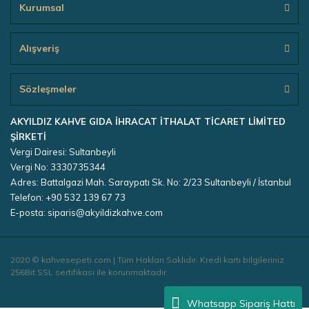
Kurumsal
Alışveriş
Sözleşmeler
AKYILDIZ KAHVE GIDA İHRACAT İTHALAT TİCARET LİMİTED
ŞİRKETİ
Vergi Dairesi: Sultanbeyli
Vergi No: 3330735344
Adres: Battalgazi Mah. Saraypatı Sk. No: 2/23 Sultanbeyli / İstanbul
Telefon: +90 532 139 67 73
E-posta: siparis@akyildizkahve.com
2020 © kahvesepeti.com | Tüm Hakları Saklıdır. Kredi kartı bilgileriniz
256Bit SSL sertifikası ile korunmaktadır.
Whatsapp Sipariş Hattı