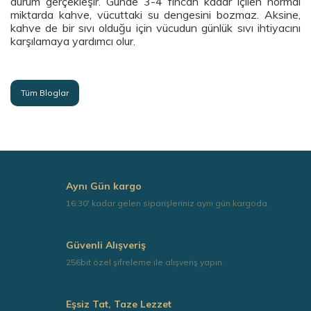
durum gerçekleşir. Günde 3-4 fincan kadar içilen normal
miktarda kahve, vücuttaki su dengesini bozmaz. Aksine,
kahve de bir sıvı olduğu için vücudun günlük sıvı ihtiyacını
karşılamaya yardımcı olur.
Tüm Bloglar
Aynı Gün kargo
16:30' kadar gelen siparişleriniz aynı gün kargoda.
Güvenli Alışveriş
256bit özel şifreleme ile alışveriş yapın.
Eşsiz Tat, Taze Lezzet