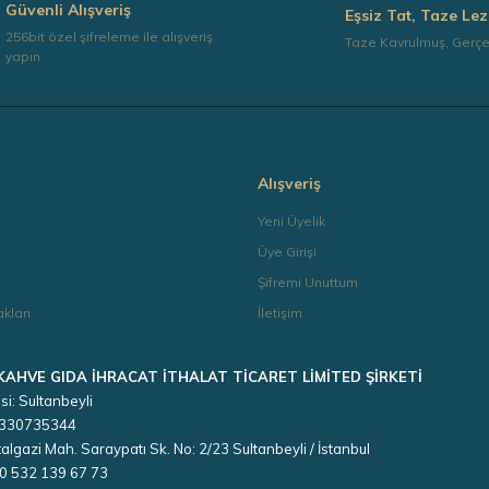
Güvenli Alışveriş
Eşsiz Tat, Taze Lez
256bit özel şifreleme ile alışveriş
Taze Kavrulmuş, Gerç
yapın.
Alışveriş
a
Yeni Üyelik
Üye Girişi
Şifremi Unuttum
kları
İletişim
 KAHVE GIDA İHRACAT İTHALAT TİCARET LİMİTED ŞİRKETİ
si: Sultanbeyli
 3330735344
algazi Mah. Saraypatı Sk. No: 2/23 Sultanbeyli / İstanbul
90 532 139 67 73