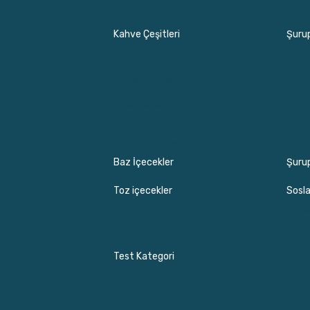
Kahve Çeşitleri
Şurup
Türk Kahvesi
Filtre Kahve
Çekirdek Kahve
Espresso
Kapsül Kahve
Kafeinsiz Kahve
Aromalı Kapsül Kahve
Espresso Blend Kahve
Baz İçecekler
Şuru
Toz içecekler
Sosla
Dek
Gu
Pür
Test Kategori
Test 2
Test 3