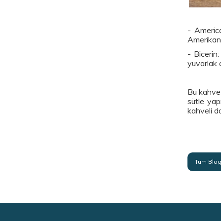
- America
Amerikan a
- Bicerin
yuvarlak 
Bu kahve 
sütle yap
kahveli d
Tüm Blog