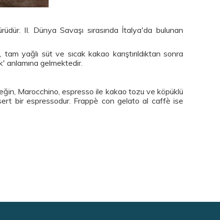
ürüdür. II. Dünya Savaşı sırasında İtalya'da bulunan
o, tam yağlı süt ve sıcak kakao karıştırıldıktan sonra
k' anlamına gelmektedir.
rneğin, Marocchino, espresso ile kakao tozu ve köpüklü
 sert bir espressodur. Frappè con gelato al caffè ise