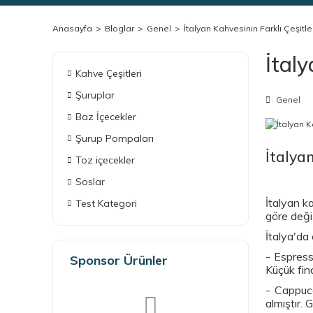
Anasayfa
Bloglar
Genel
İtalyan Kahvesinin Farklı Çeşitle
İtaly
Kahve Çeşitleri
Şuruplar
Genel
Baz İçecekler
Şurup Pompaları
İtalya
Toz içecekler
Soslar
İtalyan ka
Test Kategori
göre değiş
İtalya'da 
- Espress
Sponsor Ürünler
Küçük finc
- Cappucc
almıştır. G