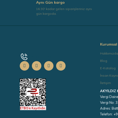
Aynı Gün kargo
16:30' kadar gelen siparişleriniz aynı
gün kargoda.
Kurumsal
Hakkımızd
+90 0532 139 67 73
Blog
E-Katalog
İnsan Kayna
İletişim
AKYILDIZ
Vergi Daire
Vergi No:
Adres: Batt
Telefon: +