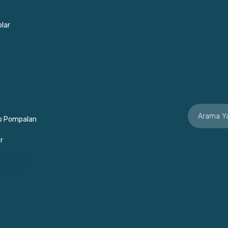
lar
p Pompaları
r
or Soslar
rme Soslar
e Soslar