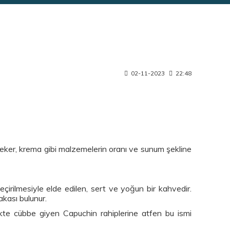
02-11-2023
22:48
şeker, krema gibi malzemelerin oranı ve sunum şekline
irilmesiyle elde edilen, sert ve yoğun bir kahvedir.
akası bulunur.
kte cübbe giyen Capuchin rahiplerine atfen bu ismi