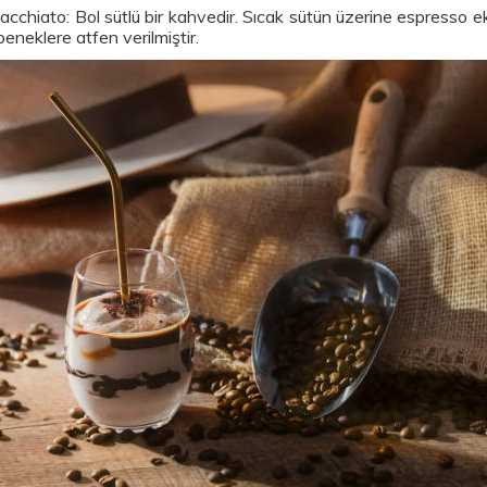
acchiato: Bol sütlü bir kahvedir. Sıcak sütün üzerine espresso e
beneklere atfen verilmiştir.