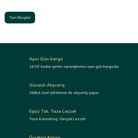
Tüm Bloglar
Aynı Gün kargo
16:30' kadar gelen siparişleriniz aynı gün kargoda.
Güvenli Alışveriş
256bit özel şifreleme ile alışveriş yapın.
Eşsiz Tat, Taze Lezzet
Taze Kavrulmuş, Gerçek Lezzet
Ücretsiz Kargo