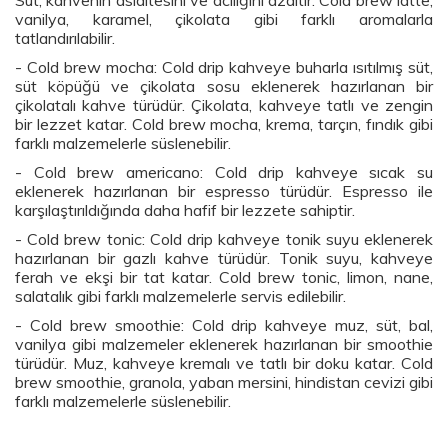
vanilya, karamel, çikolata gibi farklı aromalarla
tatlandırılabilir.
- Cold brew mocha: Cold drip kahveye buharla ısıtılmış süt,
süt köpüğü ve çikolata sosu eklenerek hazırlanan bir
çikolatalı kahve türüdür. Çikolata, kahveye tatlı ve zengin
bir lezzet katar. Cold brew mocha, krema, tarçın, fındık gibi
farklı malzemelerle süslenebilir.
- Cold brew americano: Cold drip kahveye sıcak su
eklenerek hazırlanan bir espresso türüdür. Espresso ile
karşılaştırıldığında daha hafif bir lezzete sahiptir.
- Cold brew tonic: Cold drip kahveye tonik suyu eklenerek
hazırlanan bir gazlı kahve türüdür. Tonik suyu, kahveye
ferah ve ekşi bir tat katar. Cold brew tonic, limon, nane,
salatalık gibi farklı malzemelerle servis edilebilir.
- Cold brew smoothie: Cold drip kahveye muz, süt, bal,
vanilya gibi malzemeler eklenerek hazırlanan bir smoothie
türüdür. Muz, kahveye kremalı ve tatlı bir doku katar. Cold
brew smoothie, granola, yaban mersini, hindistan cevizi gibi
farklı malzemelerle süslenebilir.