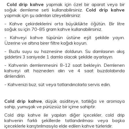
Cold drip kahve
yapmak için özel bir aparat veya bir
soğuk demleme seti kullanabilirsiniz.
Cold drip kahve
yapmak için şu adımları izleyebilirsiniz:
- Kahve çekirdeklerini orta büyüklükte öğütün. Bir litre
soğuk su için 70-85 gram kahve kullanabilirsiniz.
- Kahveyi kahve tüpünün üstüne eşit şekilde yayın.
Üzerine ve altına birer filtre kağıdı koyun.
- Buzlu suyu su haznesine doldurun. Su damlasının akış
şiddetini 3 saniyede 1 damla olacak şekilde ayarlayın.
- Kahvenin demlenmesini 8-12 saat bekleyin. Demlenen
kahveyi alt hazneden alın ve 4 saat buzdolabında
dinlendirin.
- Kahvenizi buz, süt veya tatlandırıcılarla servis edin.
Cold drip kahve
, düşük asiditeye, tatlılığa ve aromaya
sahip, yumuşak ve pürüzsüz bir içime sahiptir.
Cold drip kahve ile yapılan diğer içecekler, cold drip
kahvenin farklı şekillerde tatlandırılması veya başka
içeceklerle karıştırılmasıyla elde edilen kahve türleridir.