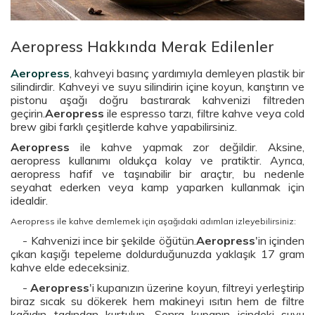
Aeropress Hakkında Merak Edilenler
Aeropress
, kahveyi basınç yardımıyla demleyen plastik bir
silindirdir. Kahveyi ve suyu silindirin içine koyun, karıştırın ve
pistonu aşağı doğru bastırarak kahvenizi filtreden
geçirin.
Aeropress
ile espresso tarzı, filtre kahve veya cold
brew gibi farklı çeşitlerde kahve yapabilirsiniz.
Aeropress
ile kahve yapmak zor değildir. Aksine,
aeropress kullanımı oldukça kolay ve pratiktir. Ayrıca,
aeropress hafif ve taşınabilir bir araçtır, bu nedenle
seyahat ederken veya kamp yaparken kullanmak için
idealdir.
Aeropress ile kahve demlemek için aşağıdaki adımları izleyebilirsiniz:
- Kahvenizi ince bir şekilde öğütün.
Aeropress
'in içinden
çıkan kaşığı tepeleme doldurduğunuzda yaklaşık 17 gram
kahve elde edeceksiniz.
-
Aeropress
'i kupanızın üzerine koyun, filtreyi yerleştirip
biraz sıcak su dökerek hem makineyi ısıtın hem de filtre
kağıdın tadından kurtulun. Sonra kupanın içindeki suyu